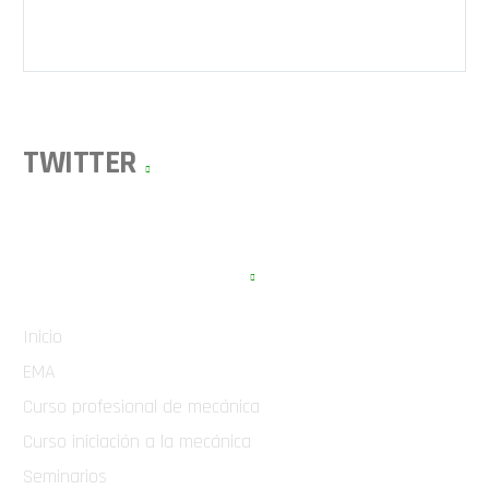
TWITTER
APARTADOS WEB
Inicio
EMA
Curso profesional de mecánica
Curso iniciación a la mecánica
Seminarios