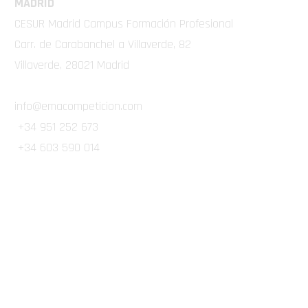
MADRID
CESUR Madrid Campus Formación Profesional
Carr. de Carabanchel a Villaverde, 82
Villaverde, 28021 Madrid
info@emacompeticion.com
+34 951 252 673
+34 603 590 014