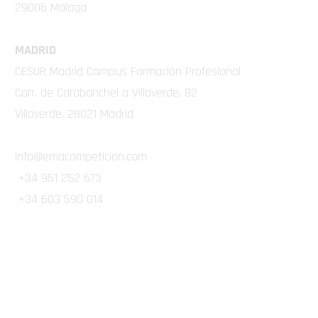
29006 Málaga
MADRID
CESUR Madrid Campus Formación Profesional
Carr. de Carabanchel a Villaverde, 82
Villaverde, 28021 Madrid
info@emacompeticion.com
+34 951 252 673
+34 603 590 014