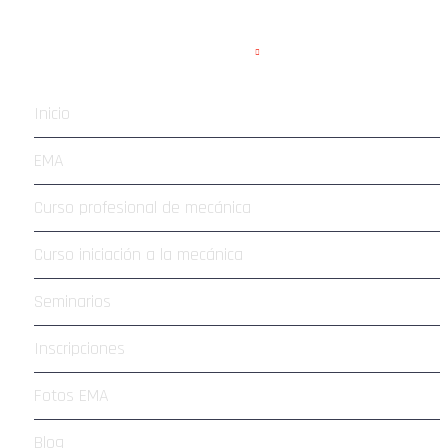
APARTADOS WEB
Inicio
EMA
Curso profesional de mecánica
Curso iniciación a la mecánica
Seminarios
Inscripciones
Fotos EMA
Blog