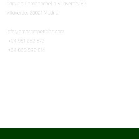
Carr. de Carabanchel a Villaverde, 82
Villaverde, 28021 Madrid
info@emacompeticion.com
+34 951 252 673
+34 603 590 014