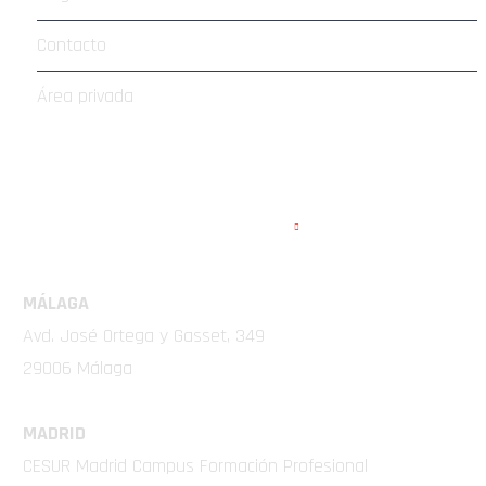
Contacto
Área privada
EMA COMPETICIÓN
MÁLAGA
Avd. José Ortega y Gasset, 349
29006 Málaga
MADRID
CESUR Madrid Campus Formación Profesional