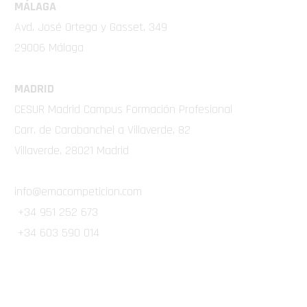
MÁLAGA
Avd. José Ortega y Gasset, 349
29006 Málaga
MADRID
CESUR Madrid Campus Formación Profesional
Carr. de Carabanchel a Villaverde, 82
Villaverde, 28021 Madrid
info@emacompeticion.com
+34 951 252 673
+34 603 590 014