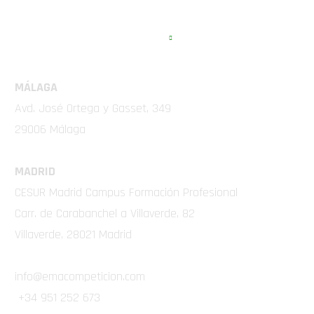
EMA COMPETICIÓN
MÁLAGA
Avd. José Ortega y Gasset, 349
29006 Málaga
MADRID
CESUR Madrid Campus Formación Profesional
Carr. de Carabanchel a Villaverde, 82
Villaverde, 28021 Madrid
info@emacompeticion.com
+34 951 252 673