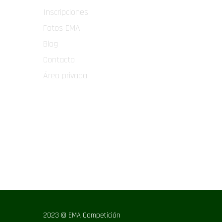
Inscripciones
Fotos EMA
Blog
Contacto
Área privada
2023 © EMA Competición