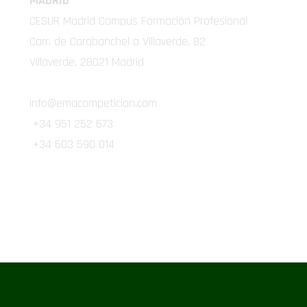
MADRID
CESUR Madrid Campus Formación Profesional
Carr. de Carabanchel a Villaverde, 82
Villaverde, 28021 Madrid
info@emacompeticion.com
+34 951 252 673
+34 603 590 014