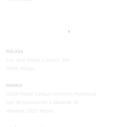
EMA COMPETICIÓN
MÁLAGA
Avd. José Ortega y Gasset, 349
29006 Málaga
MADRID
CESUR Madrid Campus Formación Profesional
Carr. de Carabanchel a Villaverde, 82
Villaverde, 28021 Madrid