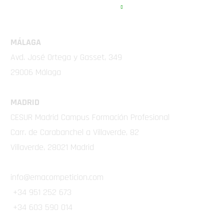
EMA COMPETICIÓN
MÁLAGA
Avd. José Ortega y Gasset, 349
29006 Málaga
MADRID
CESUR Madrid Campus Formación Profesional
Carr. de Carabanchel a Villaverde, 82
Villaverde, 28021 Madrid
info@emacompeticion.com
+34 951 252 673
+34 603 590 014